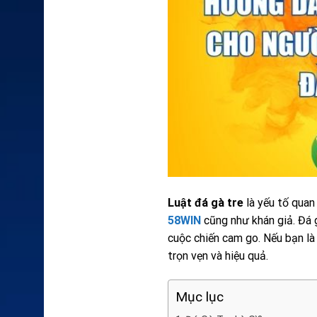
Luật đá gà tre
là yếu tố quan 
58WIN
cũng như khán giả. Đá g
cuộc chiến cam go. Nếu bạn là 
trọn vẹn và hiệu quả.
Mục lục