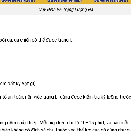
Quy Định Về Trọng Lượng Gà
ới gà, gà chiến có thể được trang bị:
êm bất kỳ vật gì).
 tố an toàn, nên việc trang bị cũng được kiểm tra kỹ lưỡng trước
ng gồm nhiều hiệp. Mỗi hiệp kéo dài từ 10–15 phút, và sau mỗi h
hiệp không cố định và phụ thuộc vào thể lực của gà cũng như quy