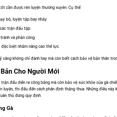
ốt cần được rèn luyện thường xuyên. Cụ thể:
y bộ, luyện tập bay nhảy.
các trận đấu tập.
tránh và phản công.
 đặc biệt nhằm nâng cao thể lực.
 càng không chỉ đánh hay mà còn biết cách bảo vệ bản thân tro
ơ Bản Cho Người Mới
 trận đấu diễn ra công bằng mà còn bảo vệ sức khỏe của gà chiến
ấn luyện, thi đấu đến cách phân định thắng thua. Những điều này 
uân thủ đúng quy định.
ng Gà