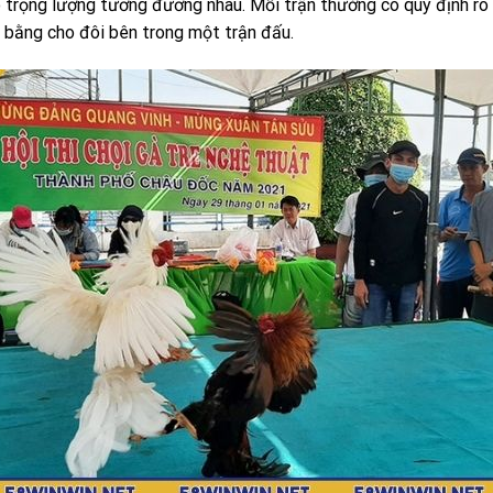
ó trọng lượng tương đương nhau. Mỗi trận thường có quy định rõ
bằng cho đôi bên trong một trận đấu.