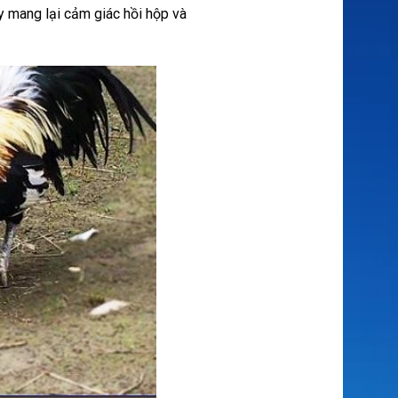
y mang lại cảm giác hồi hộp và