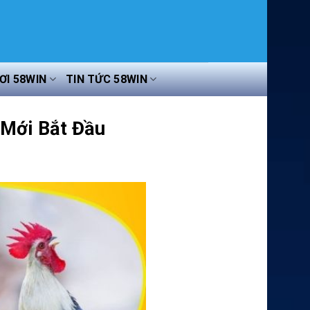
ƠI 58WIN
TIN TỨC 58WIN
 Mới Bắt Đầu