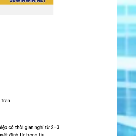
 trận.
iệp có thời gian nghỉ từ 2–3
ết định từ trọng tài.