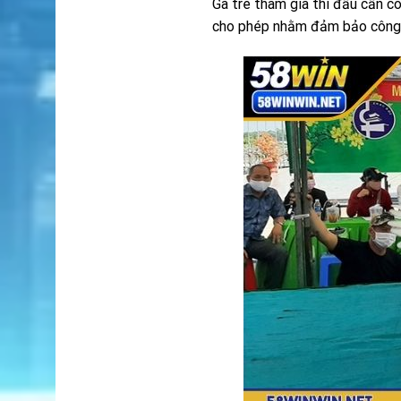
Gà tre tham gia thi đấu cần c
cho phép nhằm đảm bảo công 