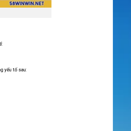
ể:
ng yếu tố sau: