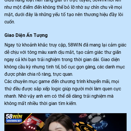
như một điểm đến không thể bỏ lỡ nhờ sự chỉn chu về mọi
mặt, dưới đây là những yếu tố tạo nên thương hiệu đầy lôi
cuốn.
Giao Diện Ấn Tượng
Ngay từ khoảnh khắc truy cập, 58WIN đã mang lại cảm giác
dễ chịu với tông màu xanh dịu mắt, tạo cảm giác thư giãn
ngay cả khi bạn trải nghiệm trong thời gian dài. Giao diện
không cầu kỳ nhưng tinh tế, bố cục gọn gàng, các danh mục
được phân chia rõ ràng, trực quan.
Các chuyên mục game đến chương trình khuyến mãi, mọi
thứ đều được sắp xếp logic giúp người mới làm quen cực
nhanh. Nhờ vậy anh em có thể dễ dàng trải nghiệm mà
không mất nhiều thời gian tìm kiếm.