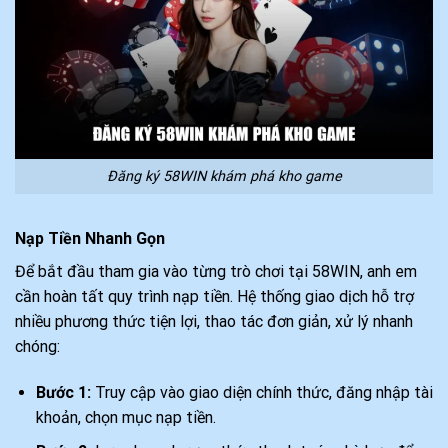
Đăng ký 58WIN khám phá kho game
Nạp Tiền Nhanh Gọn
Để bắt đầu tham gia vào từng trò chơi tại 58WIN, anh em
cần hoàn tất quy trình nạp tiền. Hệ thống giao dịch hỗ trợ
nhiều phương thức tiện lợi, thao tác đơn giản, xử lý nhanh
chóng:
Bước 1:
Truy cập vào giao diện chính thức, đăng nhập tài
khoản, chọn mục nạp tiền.