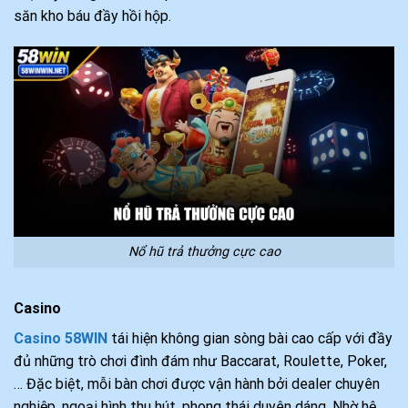
săn kho báu đầy hồi hộp.
Nổ hũ trả thưởng cực cao
Casino
Casino 58WIN
tái hiện không gian sòng bài cao cấp với đầy
đủ những trò chơi đình đám như Baccarat, Roulette, Poker,
… Đặc biệt, mỗi bàn chơi được vận hành bởi dealer chuyên
nghiệp, ngoại hình thu hút, phong thái duyên dáng. Nhờ hệ